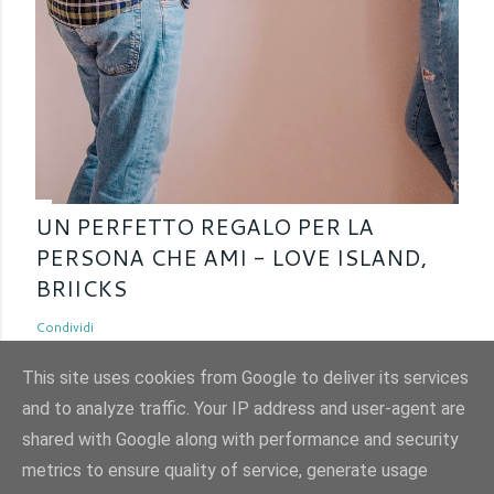
UN PERFETTO REGALO PER LA
PERSONA CHE AMI - LOVE ISLAND,
BRIICKS
Condividi
This site uses cookies from Google to deliver its services
and to analyze traffic. Your IP address and user-agent are
shared with Google along with performance and security
Powered by Blogger
metrics to ensure quality of service, generate usage